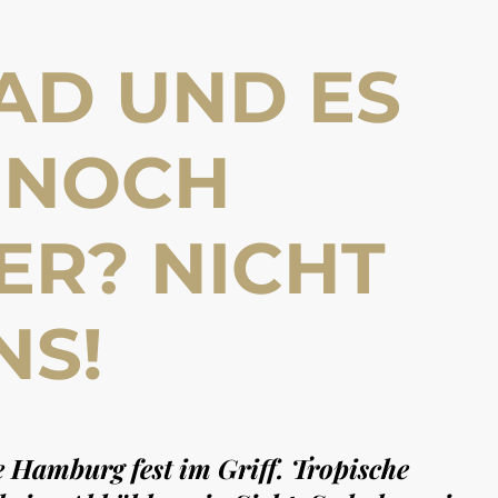
AD UND ES
 NOCH
R? NICHT M
S!
e Hamburg fest im Griff. Tropische