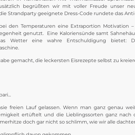
Zusätzlich begrüßten wir mit voller Freude unser ne
r die Strandparty geeignete Dress-Code rundete das An
ei den Temperaturen eine Extraportion Motivation 
legenheit genutzt. Eine Kaloriensünde samt Sahnehäub
as Wetter eine wahre Entschuldigung bietet: De
aschine.
abe gemacht, die leckersten Eisrezepte selbst zu kreier
ri...
sie freien Lauf gelassen. Wenn man ganz genau wei
remigkeit ertüftelt und die Lieblingssorten ganz na
merhitze doch gar nicht so schlimm, wie wir alle dachte
 glimpflich davon gekommen...