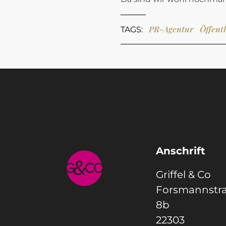
PR-Agentur
Öffentl
TAGS:
Anschrift
Griffel & Co
Forsmannstr
8b
22303