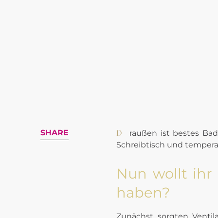
Draußen ist bestes Badewetter und im Büro staut sich die Wärme. Trotz gefühlter 30 Grad Celsius am
SHARE
Schreibtisch und temperat
Nun wollt ihr 
haben?
Zunächst sorgten Ventil