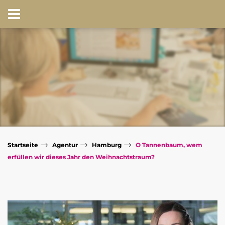
→
→
→
Startseite
Agentur
Hamburg
O Tannenbaum, wem
erfüllen wir dieses Jahr den Weihnachtstraum?