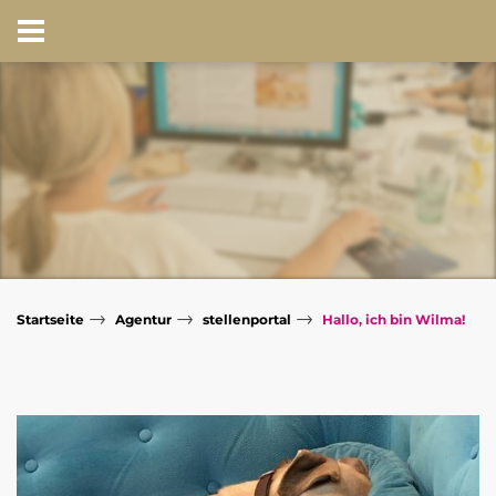
→
→
→
Startseite
Agentur
stellenportal
Hallo, ich bin Wilma!