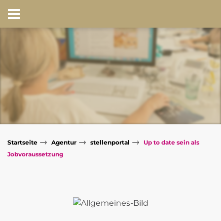
→
→
→
Startseite
Agentur
stellenportal
Up to date sein als
Jobvoraussetzung