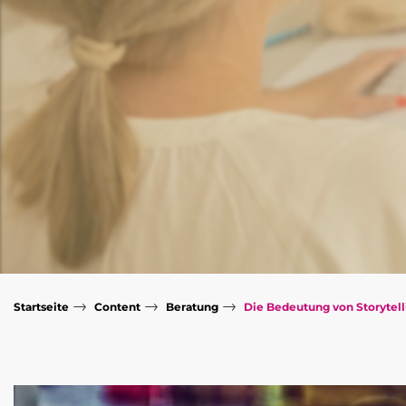
→
→
→
Startseite
Content
Beratung
Die Bedeutung von Storytell