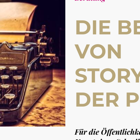
DIE 
VON
STORY
DER 
Für die Öffentlichk