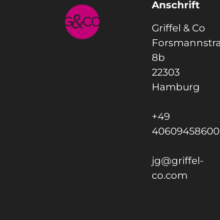
Anschrift
Griffel & Co
Forsmannstr
8b
22303
Hamburg
+49
40609458600
jg@griffel-
co.com