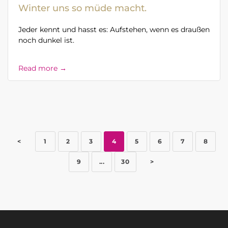
Winter uns so müde macht.
Jeder kennt und hasst es: Aufstehen, wenn es draußen
noch dunkel ist.
Read more →
<
1
2
3
4
5
6
7
8
9
...
30
>